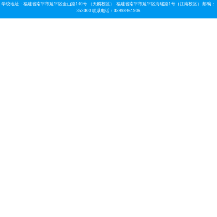
学校地址：福建省南平市延平区金山路140号 （天麟校区） 福建省南平市延平区海瑞路1号（江南校区） 邮编：
353000 联系电话：05998461906