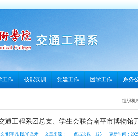
学工作
技能实训
党建工作
团学工作
系务
组织机
五）|交通工程系团总支、学生会联合南平市博物
文/邹宇凡 图/牟圣禾 文章来源： 点击次数：
125
更新时间：2025-0