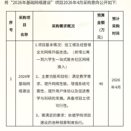
将“
2026
年基础网络建设
”项目
202
6
年
4
月采购意向公开如下
:
预算
采购项
预计
序
金额
目
采购需求概况
采购
号
（万
时间
名称
元）
1.
项目基本情况：信工楼及经管楼
全光网络升级改造。（新增公寓
一到六学生一站式服务社区网络
接入）
2026
年
2
、主要功能和目标：满足教学需
1
202
6
基础网
求、提升网络性能、增强系统可
40
年
4
月
络建设
靠性、提升用户体验以及促进教
学与科研的发展。具备项目立项
可行性。
3
、需满足的要求：依据学院项目
建设的各种规章制度执行。