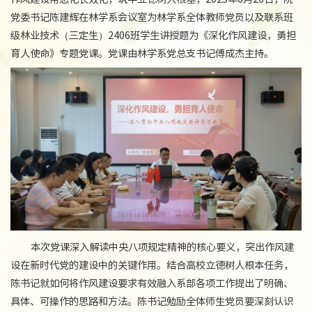
党委书记陈建辉在林学系会议室为林学系全体教师党员以及联系班
级林业技术（三定生）2406班学生讲授题为《深化作风建设，勇担
育人使命》专题党课。党课由林学系党总支书记傅成杰主持。
本次党课深入解读中央八项规定精神的核心要义，突出作风建
设在新时代党的建设中的关键作用。结合高校立德树人根本任务，
陈书记就如何将作风建设要求有效融入系部各项工作提出了明确、
具体、可操作的思路和方法。陈书记勉励全体师生党员要深刻认识