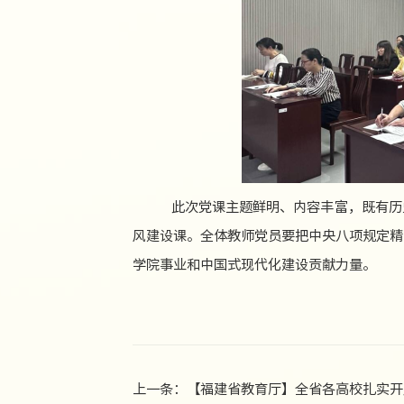
此次党课主题鲜明、内容丰富，既有历
风建设课。全体教师党员要把中央八项规定精
学院事业和中国式现代化建设贡献力量。
上一条：
【福建省教育厅】全省各高校扎实开