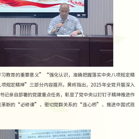
学习教育的重要意义”“强化认识，准确把握落实中央八项规定精
八项规定精神”三部分内容展开。黄晖指出，
2025年全党开展
深入
书记亲自部署的党建重点任务，彰显了党中央以钉钉子精神推进作
我革新的“必修课”、密切党群关系的“连心桥”、推进中国式现