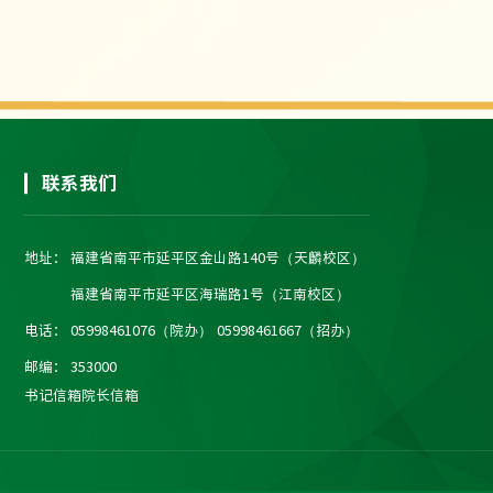
联系我们
地址：
福建省南平市延平区金山路140号（天麟校区）
福建省南平市延平区海瑞路1号（江南校区）
电话：
05998461076（院办） 05998461667（招办）
邮编：
353000
书记信箱
院长信箱