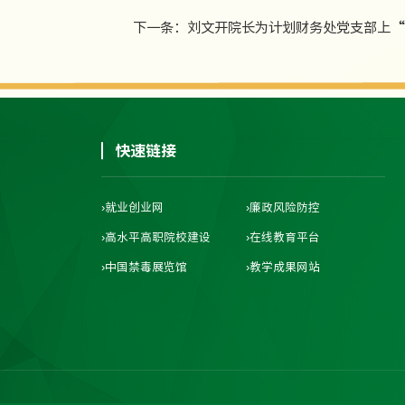
下一条：
刘文开院长为计划财务处党支部上“
快速链接
›就业创业网
›廉政风险防控
›高水平高职院校建设
›在线教育平台
›中国禁毒展览馆
›教学成果网站