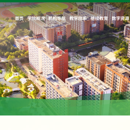
首页
学院概况
机构导航
教学院系
继续教育
数字资源