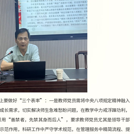
上要做好
“三个表率”：一是教师党员需将中央八项规定精神融入
成长需求，切实解决师生急难愁盼问题，在教学中力戒浮躁功利，
引用“善禁者，先禁其身而后人”，要求教师党员尤其是领导干部
示范作用，科研工作中严守学术规范，在管理服务中精简流程、提