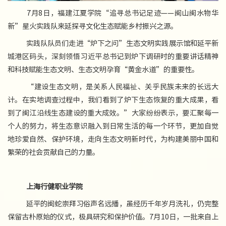
7月8日，福建江夏学院“追寻总书记足迹——闽山闽水物华
新”星火实践队来延探寻文化生态赋能乡村振兴之源。
实践队队员们走进“炉下之问”生态文明实践展示馆和延平新
城港区码头，深刻领悟习近平总书记到炉下调研时的重要讲话精神
和科技赋能生态文明、生态文明孕育“黄金水道”的重要性。
“建设生态文明，是关系人民福祉、关乎民族未来的长远大
计。在实地调查过程中，我们看到了炉下生态恢复的重大成果，看
到了闽江沿线生态建设的重大成效。”大家纷纷表示，要汇聚每一
个人的努力，将生态意识融入到日常生活的每一个环节，更加自觉
地珍爱自然、保护环境，走向生态文明新时代，为构建美丽中国和
繁荣的社会贡献自己的力量。
上海行健职业学院
延平的闽蛇崇拜习俗声名远播，虽经历千年岁月洗礼，仍完整
保留古朴原始的仪式，极具研究和保护价值。7月10日，一批来自上