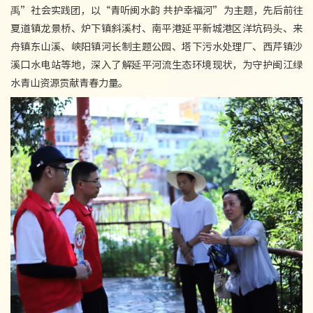
禹”社会实践团，以“青听闽水韵 共护幸福河”为主题，先后前往
夏道镇龙景桥、炉下镇斜溪村、南平港延平新城港区洋坑码头、来
舟镇东山溪、峡阳镇河长制主题公园、塔下污水处理厂、西芹镇沙
溪口水电站等地，深入了解延平河流生态环境现状，为守护闽江绿
水青山资源贡献青春力量。