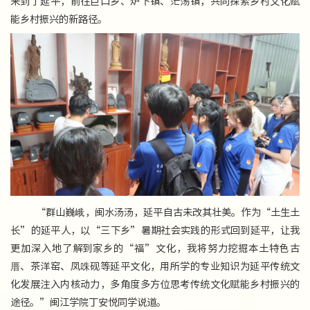
来到了延平，前往巨口乡、炉下镇、茫荡镇，共同探索乡村文化赋
能乡村振兴的新路径。
“群山巍峨，闽水汤汤，延平自古未改其壮美。作为“土生土
长”的延平人，以“三下乡”暑期社会实践的形式回到延平，让我
更加深入地了解到家乡的“福”文化，我将努力挖掘本土特色古
厝、茶洋窑、凤咮砚等延平文化，用所学的专业知识为延平传统文
化发展注入内核动力，多角度多方位思考传统文化赋能乡村振兴的
途径。”闽江学院丁安悦同学说道。