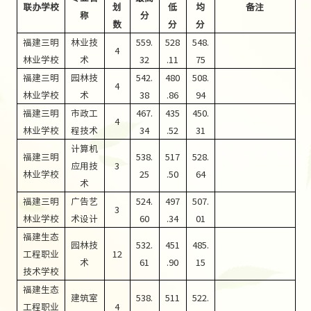
联办学校
划
低
均
备注
称
分
数
分
分
福建三明
林业技
559.
528
548.
4
林业学校
术
32
.11
75
福建三明
园林技
542.
480
508.
4
林业学校
术
38
.86
94
福建三明
市政工
467.
435
450.
4
林业学校
程技术
34
.52
31
计算机
福建三明
538.
517
528.
应用技
3
林业学校
25
.50
64
术
福建三明
广告艺
524.
497
507.
3
林业学校
术设计
60
.34
01
福建生态
园林技
532.
451
485.
工程职业
12
术
61
.90
15
技术学校
福建生态
建筑室
538.
511
522.
工程职业
4