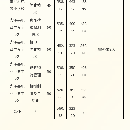
南平机电
538.
443
483.
体化技
45
职业学校
42
.32
45
术
光泽县职
食品检
535.
400
439.
业中专学
验检测
50
15
.45
10
校
技术
光泽县职
机电一
482.
323
369.
业中专学
体化技
50
需补录
8人
91
.20
61
校
术
光泽县职
现代物
538.
358
406.
业中专学
50
流管理
05
.71
10
校
光泽县职
机械制
520.
361
398.
业中专学
造及自
50
06
.85
86
校
动化
560.
323
总计
/
/
93
.20