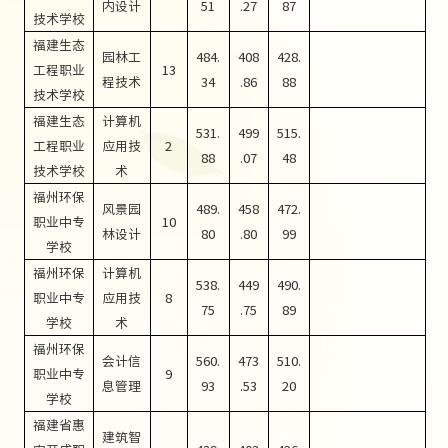
内设计
51
.27
87
技术学校
福建生态
园林工
484.
408
428.
工程职业
13
程技术
34
.86
88
技术学校
福建生态
计算机
531.
499
515.
工程职业
应用技
2
88
.07
48
技术学校
术
福州环保
风景园
489.
458
472.
职业中专
10
林设计
80
.80
99
学校
福州环保
计算机
538.
449
490.
职业中专
应用技
8
75
.75
89
学校
术
福州环保
会计信
560.
473
510.
职业中专
9
息管理
93
.53
20
学校
福建省惠
建筑智