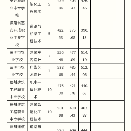
安开成职
439.
403
426.
能化工
5
业中专学
86
.42
46
程技术
校
福建省惠
道路与
安开成职
422.
375
390.
桥梁工
5
业中专学
53
.68
13
程技术
校
三明市农
建筑室
550.
477
514.
2
业学校
内设计
48
.89
19
三明市农
广告艺
538.
485
512.
2
业学校
术设计
68
.44
06
福州建筑
机电一
476.
421
440.
工程职业
体化技
10
30
.78
63
中专学校
术
福州建筑
建筑智
501.
430
462.
工程职业
能化工
10
98
.43
87
中专学校
程技术
福州建筑
道路与
520.
404
444.