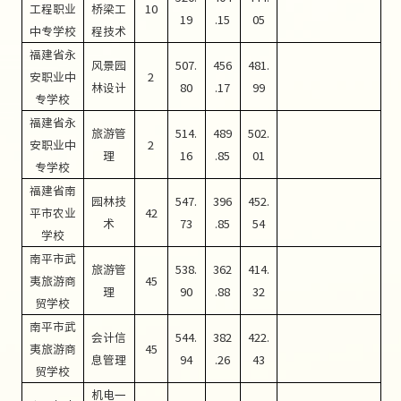
工程职业
桥梁工
10
19
.15
05
中专学校
程技术
福建省永
风景园
507.
456
481.
安职业中
2
林设计
80
.17
99
专学校
福建省永
旅游管
514.
489
502.
安职业中
2
理
16
.85
01
专学校
福建省南
园林技
547.
396
452.
平市农业
42
术
73
.85
54
学校
南平市武
旅游管
538.
362
414.
夷旅游商
45
理
90
.88
32
贸学校
南平市武
会计信
544.
382
422.
夷旅游商
45
息管理
94
.26
43
贸学校
机电一