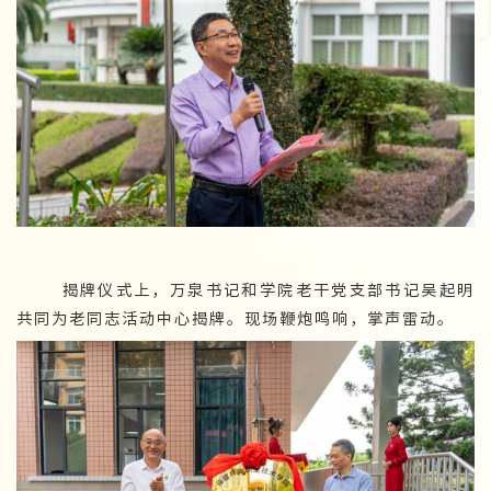
揭牌仪式上，万泉书记和学院老干党支部书记吴起明
共同为老同志活动中心揭牌。现场鞭炮鸣响，掌声雷动。