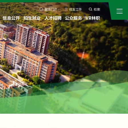
融合门户
校友工作
检索
信息公开
招生就业
人才招聘
公众服务
VR林职