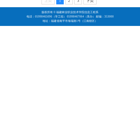
上页
1
2
3
下页
版权所有 © 福建林业职业技术学院信息工程系
电话：05998465096（学工组） 05998467064（系办） 邮编：353000
地址：福建省南平市海瑞路1号（江南校区）