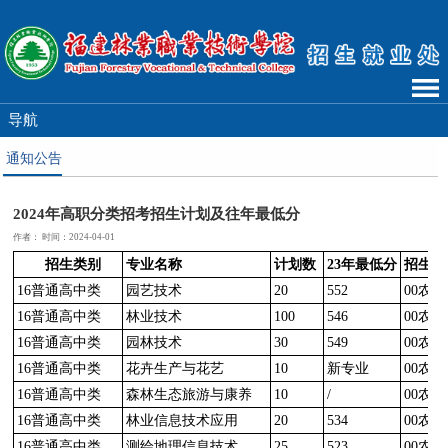
导航
通知公告
2024年高职分类招考招生计划及往年最低分
作者： 时间：2024-04-01
招生类别
专业名称
计划数
23年最低分
招生类
16普通高中类
园艺技术
20
552
00农
16普通高中类
林业技术
100
546
00农
16普通高中类
园林技术
30
549
00农
16普通高中类
花卉生产与花艺
10
新专业
00农
16普通高中类
森林生态旅游与康养
10
/
00农
16普通高中类
林业信息技术应用
20
534
00农
16普通高中类
测绘地理信息技术
25
523
00农