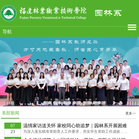
导航
系部新闻
更多>>
温情家访送关怀 家校同心助追梦｜园林系开展困难
07
学生暑期家访活动
为深入落实精准资助育人工作要求，夯实学生资助工作成效，畅通家校协同育人渠道，近日，园林系学生科科长兼团总支书记吴锦鸿带领辅导员杨钰华、蔡慧卿，深入南平、莆田，泉州等地，开展家庭经济困难学生暑期家访慰问活动，将学校的暖心关怀送至学生家中。家访过程中，老师们与学生家长亲切交谈，细致摸排学生家庭基本情况，详细了解家庭成员就业、家庭收入、生活负担等实际状况，认真记录家庭存在的困难与诉求，为后续精准施策、定制个性化帮扶方案筑牢基础。...
23