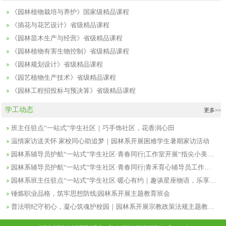
《园林植物栽培与养护》国家级精品课程
《插花与花艺设计》省级精品课程
《园林苗木生产与经营》省级精品课程
《园林植物有害生物控制》省级精品课程
《园林规划设计》省级精品课程
《园艺植物生产技术》省级精品课程
《园林工程招投标与预决算》省级精品课程
学工动态
更多>>
班主任驻点“一站式”学生社区｜巧手饰社区，花香润心田
温情家访送关怀 家校同心助追梦｜园林系开展困难学生暑期家访活动
园林系辅导员护航“一站式”学生社区·青春同行|工作室开展“指尖小美好——果壳铃DIY”活动
园林系辅导员护航“一站式”学生社区·青春同行|青禾育心辅导员工作室开展“指尖小美好——果壳铃DIY”活动
园林系班主任驻点“一站式”学生社区·暖心有约｜趣谈星座物语，乐享社区时光
锤炼职业品格，筑牢思想防线|园林系开展主题教育班会
普法明纪守初心，凝心筑魂护校园｜园林系开展宗教政策法规主题教育班会