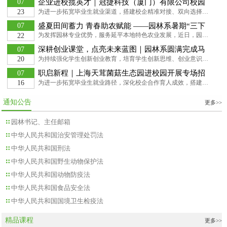
企业进校揽英才｜冠捷科技（厦门）有限公司校园
07
专场宣讲会顺利举办
为进一步拓宽毕业生就业渠道，搭建校企精准对接、双向选择的就业服务平台，助力学生抢抓优质就业资源、明晰职业发展方向，2026年7月22日，冠捷科技（厦门）有限公司走进园林系开展校园专场招聘宣讲会，吸引众多在校学生到场参与咨询。宣讲会上，企业宣讲人员详细介绍冠捷科技集团发展历程、产业布局、竞争优势与运营模式，结合行业现状解读电子制造行业发展前景；同时介绍企业阶梯式人才培育体系，为应届生定制培养方案，依托理论教学、...
23
盛夏田间蓄力 青春助农赋能 ——园林系暑期“三下
07
乡”社会实践活动
为发挥园林专业优势，服务延平本地特色农业发展，近日，园林系“园科助农”实践队立足属地办学优势，在“中国百合之乡”延平开展暑期三下乡社会实践活动。团队聚焦百合夏季无花期管护关键环节，深入企业、田间与乡镇一线，调研标准化培育技术，开展农技惠民服务，以青春力量助力乡村振兴。走进企业一线：解锁百合产业的“科技密码”实践首站，团队走进延欣园艺科技有限公司科普馆与植物工厂，系统了解延平百合产业发展历程、良种选育、...
22
深耕创业课堂，点亮未来蓝图｜园林系圆满完成马
07
兰花创业培训课程
为持续强化学生创新创业教育，培育学生创新思维、创业意识与实践能力，引导学子理清职业发展方向，提升就业创业综合素养。近期，园林系顺利举办为期七天的马兰花 SYB 创业培训。本次培训内容充实、形式丰富、学习氛围浓厚，系部2027届参训毕业生潜心学习、踊跃互动，培训取得良好育人成效。培训特邀韩玲、张孜孜等专业讲师授课，课程兼具知识性、趣味性与实践性，全方位引导学生认知创业、了解创业、勇于创业、善于创业。课程教学内容兼顾理论夯实与实操赋能。...
20
职启新程｜上海天茸菌菇生态园进校园开展专场招
07
聘会
为进一步拓宽毕业生就业路径，深化校企合作育人成效，搭建校企双向择业桥梁，推动毕业生高质量就业。2026年7月15日，园林系邀请上海百茸食用菌有限公司举办校园专场招聘宣讲会。宣讲会由系党总支书记主持，相关专业2027届毕业生积极到场参与。宣讲会上，企业负责人全面介绍了上海天茸菌菇生态园的发展概况、特色产业模式、生态种植技术与未来发展规划，展示了现代生态农业的行业优势与广阔前景。本次宣讲工作人员围绕菌类生长特性、...
16
通知公告
更多>>
园林书记、主任邮箱
中华人民共和国治安管理处罚法
中华人民共和国刑法
中华人民共和国野生动物保护法
中华人民共和国动物防疫法
中华人民共和国食品安全法
中华人民共和国国境卫生检疫法
精品课程
更多>>