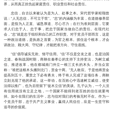
界，从而真正担负起家庭责任、职业责任和社会责任。
忠信，自古以来被认为是为人、处事之本。宋代哲学家程颐曾
说：“人无忠信，不可立于世”。“忠”的内涵极为丰富，在道德修养层
面，是指为人正直、诚恳厚道、尽心尽力；在行为准则层面，它要
求人们忠于人、忠于事，把忠于国家当做自己的责任。在现代社
会，“忠”就是忠于组织和自己的工作职责。对于党员干部而言，这是
一种政治道德，是执政之首要，为官之根本。抓住这个根本，才会
讲政治、顾大局、守纪律，才能把准方向、守住底线。
“信”倡导诚实无欺、恪守信用。“信”不仅是交友之道，也是治国
之道。春秋战国时期，商鞅在秦孝公的支持下主持变法，为树立威
信、推进改革，他在都城南门外立一根三丈长的木头，并当众宣
称：“谁把这根木头搬到北门，赏金十两。”无人敢应。于是他将赏金
提高到五十。重赏之下必有勇夫，终于有人完成了这项任务，商鞅
立刻兑现了他的承诺。这一举动，在百姓心中迅速树立威信，使变
法得以推广，也为后世留下“徙木立信”的美谈。孔子认为，一个人没
有信用就没有立足之地，一个国家不能得到老百姓的信任就要垮
掉。如今在我们的生活中，忠与信对我们的考验无时不在。作为一
个党员干部，忠于共产主义事业，赢得人民信任，应是一生坚守和
追寻的价值观。