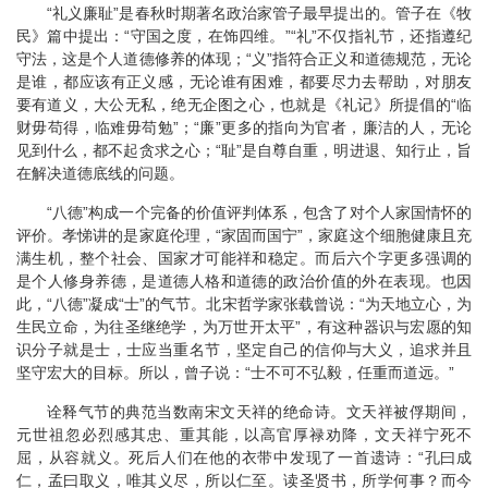
“礼义廉耻”是春秋时期著名政治家管子最早提出的。管子在《牧
民》篇中提出：“守国之度，在饰四维。”“礼”不仅指礼节，还指遵纪
守法，这是个人道德修养的体现；“义”指符合正义和道德规范，无论
是谁，都应该有正义感，无论谁有困难，都要尽力去帮助，对朋友
要有道义，大公无私，绝无企图之心，也就是《礼记》所提倡的“临
财毋苟得，临难毋苟勉”；“廉”更多的指向为官者，廉洁的人，无论
见到什么，都不起贪求之心；“耻”是自尊自重，明进退、知行止，旨
在解决道德底线的问题。
“八德”构成一个完备的价值评判体系，包含了对个人家国情怀的
评价。孝悌讲的是家庭伦理，“家固而国宁”，家庭这个细胞健康且充
满生机，整个社会、国家才可能祥和稳定。而后六个字更多强调的
是个人修身养德，是道德人格和道德的政治价值的外在表现。也因
此，“八德”凝成“士”的气节。北宋哲学家张载曾说：“为天地立心，为
生民立命，为往圣继绝学，为万世开太平”，有这种器识与宏愿的知
识分子就是士，士应当重名节，坚定自己的信仰与大义，追求并且
坚守宏大的目标。所以，曾子说：“士不可不弘毅，任重而道远。”
诠释气节的典范当数南宋文天祥的绝命诗。文天祥被俘期间，
元世祖忽必烈感其忠、重其能，以高官厚禄劝降，文天祥宁死不
屈，从容就义。死后人们在他的衣带中发现了一首遗诗：“孔曰成
仁，孟曰取义，唯其义尽，所以仁至。读圣贤书，所学何事？而今