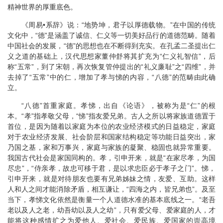
精神世界的厚重底色。
《周易•系辞》说：“地势坤，君子以厚德载物。”在中国的传统
文化中，“德”是涵盖了诚信、仁义等一切美好品行的道德范畴。随着
中国社会的发展，“德”的思想也在不断得到充实。在孔孟二圣提出仁
义之道的基础上，汉代思想家董仲舒将其扩充为“仁义礼智信”，后
称“五常”，到了宋朝，再次恢复管仲提出的“礼义廉耻”之“四维”，并
去掉了“五常”中的仁，增加了孝与悌的内容，“八德”的范畴由此确
立。
“八德”首重家庭。孝悌，出自《论语》，被称为是“仁”的根
本。“孝”指孝敬父母，“悌”指友爱兄弟。古人之所以将家族道德置于
首位，是因为随着以家庭为本位的农业经济模式的日益稳定，家庭
对于农业经济发展、社会阶层和国家结构稳定等功能日益突出，家
乃国之基，家和万事兴，家庭与家族的凝聚、稳固也就异常重要。
我国古代社会是家国同构的。孝，引申开来，就是“在家尽孝，为国
尽忠”，“侍亲孝，故忠可移于君，是以求忠臣必于孝子之门”。悌，
引申开来，就是对待朋友也要有兄弟姊妹之情，友爱、互助。这样
人和人之间才能消除矛盾，相互谦让，“四海之内，皆兄弟也”。及至
当下，孝悌文化依然是衡量一个人道德水准的基本底线之一。“老吾
老以及人之老，幼吾幼以及人之幼”，只有爱父母、爱家庭的人，才
能将这种感情扩之为爱他人、爱社会、爱民族、爱国家的崇高境