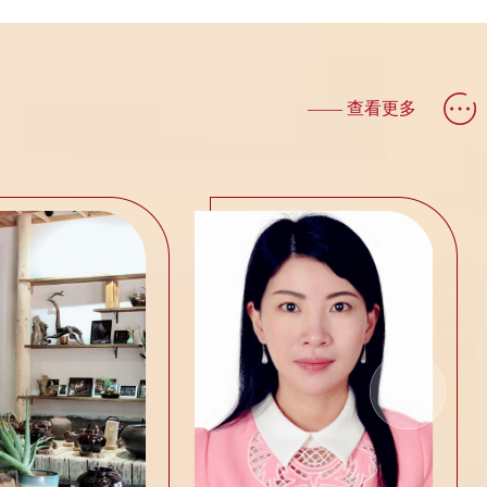
仅体验
花灼灼，满树的花朵在微风中轻轻摇曳，似
展现课
在向女教职工们送上节日的祝福，真正应了
“人面桃花...
—— 查看更多