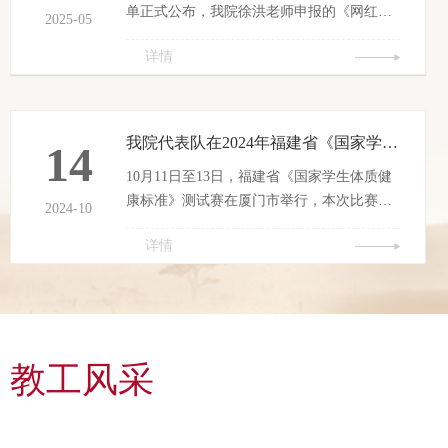
单正式公布，我院徐洪老师申报的《网红旅
2025-05
游地的生成逻辑、演化机理与持续繁荣策略
详情
研究》成功获批立项（课项目批准号：
FJ2025B157）。近年来，学院高度重视科研
工作，不断优化科研管理服务，积极营造良
好的科研氛围，大力引进高层次人才，加强
我院代表队在2024年福建省《国家学生体质健康标准》测试赛中取得优异成绩
14
科研团队建设，为教师开展高水平科研研究
10月11日至13日，福建省《国家学生体质健
提供了坚实的保障
康标准》测试赛在厦门市举行，本次比赛由
2024-10
福建省教育厅主办，集美大学承办，吸引了
详情
全省40支代表队、320多名运动员和教练员参
加。我院代表队经过3天的激烈角逐，获的团
体三等奖1项，个人一等奖1项，其中院田径
队钟杨鑫同学在本科高职专科女子组160名运
动员中脱颖而出，获得女子个人赛一等奖的
教工风采
好成绩。 本次成绩的取得，彰显了我院对体
育工作的高度重视，学校将继续把体育工作
贯穿于育人的...