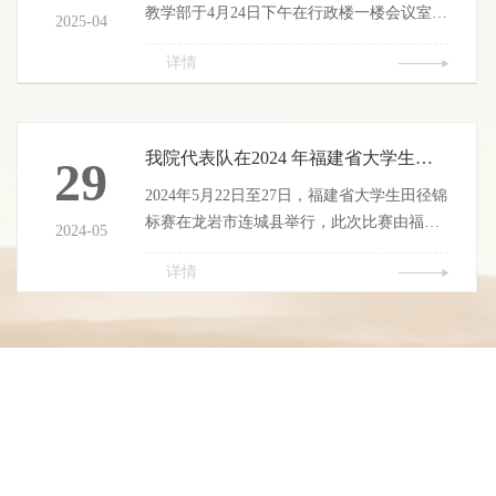
教学部于4月24日下午在行政楼一楼会议室召
2025-04
开期中教学检查师生座谈会。公共教学部部
详情
长徐洪、各教研室主任、教师代表及各系学
生代表三十余人参加会议。会上，学生代表
结合前半学期学习情况，围绕课堂教学、学
风建设等方面进行了发言。讨论主要包括：
我院代表队在2024 年福建省大学生田径锦标赛中取得优异成绩
29
课堂考勤方式的实际效果、课堂教学方法的
2024年5月22日至27日，福建省大学生田径锦
优化建议、学生评教体系的客观性，以及专
标赛在龙岩市连城县举行，此次比赛由福建
升本支持需求等。与会教师认真听取意见，
2024-05
省大学生体育协会主办，连城县人民政府承
并就相关问题进行...
详情
办，吸引了全省44支代表队、600多名运动员
和教练员参加，我院代表队经过3天的激烈角
逐，共获的个人二等奖3项、三等奖4，团体
总分三等奖的好成绩。廖士喜 姜烨奇女子
1500米二等奖吴敏慧女子800米三等奖洪虹
许鑫锐男子200米二等奖许鑫锐男子400米 三
等奖牛自由许鑫锐洪晨阳王玉林男子4*100米
三等奖武文薄 ...