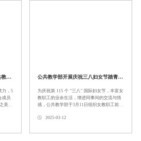
品自然之美 绽团队之魂 —— 公共教学部工会小组春游活动记实
公共教学部开展庆祝三八妇女节踏青活动
力，5
为庆祝第 115 个 “三八” 国际妇女节，丰富女
会成员
教职工的业余生活，增进同事间的交流与情
之美
感，公共教学部于3月11日组织女教职工前往
实践与
溪源大峡谷开展踏青赏花活动，让大家在繁
2025-03-12
。教职
忙的工作之余亲近自然，放松身心。活动当
活动。
天，阳光明媚，春风拂面。女教职工们怀着
指导下
愉悦的心情来到溪源大峡谷。一进入景区，
洋溢着
大家就被眼前的美景所吸引。溪水潺潺，桃