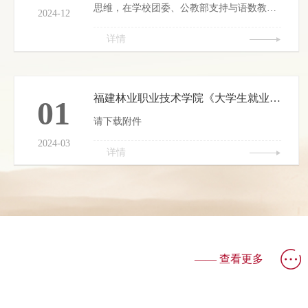
思维，在学校团委、公教部支持与语数教研
2024-12
室老师们的指导下，学院于2024年11月成立
详情
大学生数学建模社团。社团成员是一群热爱
数学、追求数学知识的同学们，成立社团旨
在为他们提供一个交流思想、挑战难题、享
受数学乐趣的平台。今后，社团活动将围绕
福建林业职业技术学院《大学生就业指导》课程标准
01
着知识普及，组织定期的讲座和工作坊，由
请下载附件
数学专业教师邱建玲、焦莉萍、孙晓航、周
璇主讲，帮助大家打牢数学基础，拓展数学
2024-03
详情
视野；技能提升，...
—— 查看更多