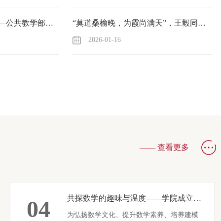
以研促教，以评提质——公共教学部开展公开课说课活动
“莫道桑榆晚，为霞尚满天”，王毅同志荣休仪式
2026-01-16
福建省青少年体育舞蹈锦标赛在我院举办
2
—— 查看更多
共探数学的趣味与温度——学院成立大学生数学建模社团
04
为弘扬数学文化、提升数学素养、培养建模